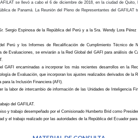
FILAT se llevó a cabo el 6 de diciembre de 2018, en la ciudad de Quito, E
blica de Panamá. La Reunión del Pleno de Representantes del GAFILAT tuvo
r. Sergio Espinosa de la República del Perú y a la Sra. Wendy Lora Pére
del Perú y los Informes de Recalificación de Cumplimiento Técnico de 
 de Evaluaciones, se enviarán a la Red Global del GAFI para análisis de Ca
AT.
del GAFI encaminadas a incorporar los más recientes desarrollos en la R
logía de Evaluación, que incorporan los ajustes realizados derivados de l
 para la Inclusión Financiera (AFI).
er la labor de intercambio de información de las Unidades de Inteligencia Fi
rabajo del GAFILAT.
miso y trabajo desempeñado por el Comisionado Humberto Brid como Presid
 y el trabajo realizado por las autoridades de la República del Ecuador par